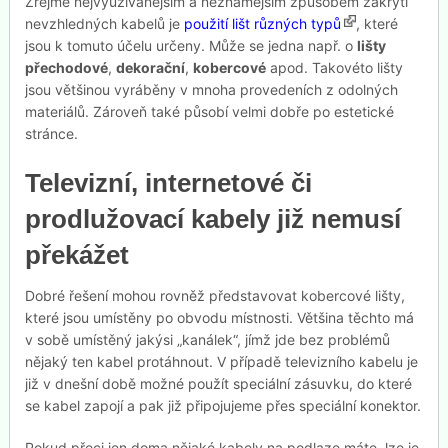
Zřejmě nejvyužívanějším a neznámějším způsobem zakrytí
nevzhledných kabelů je
použití lišt různých typů
, které
jsou k tomuto účelu určeny. Může se jedna např. o
lišty
přechodové
,
dekorační
,
kobercové
apod. Takovéto lišty
jsou většinou vyráběny v mnoha provedeních z odolných
materiálů. Zároveň také působí velmi dobře po estetické
stránce.
Televizní, internetové či
prodlužovací kabely již nemusí
překážet
Dobré řešení mohou rovněž představovat kobercové lišty,
které jsou umístěny po obvodu místnosti. Většina těchto má
v sobě umístěný jakýsi „kanálek“, jímž jde bez problémů
nějaký ten kabel protáhnout. V případě televizního kabelu je
již v dnešní době možné použít speciální zásuvku, do které
se kabel zapojí a pak již připojujeme přes speciální konektor.
Pokud přeci jen doma nějaké kabely na podlaze máte, lze je